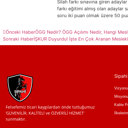
Silah farkı sınavına giren adaylar
farkı eğitimi almış olan adaylar 
soru iki puan olmak üzere 50 pu
Önceki Haber
ÖGG Nedir? ÖGG Açılımı Nedir, Hangi Mesl
Sonraki Haber
İŞKUR Duyurdu! İşte En Çok Aranan Meslekl
Sipahi
Vizyon
Misyon
Kalite P
Felsefemiz ticari kaygılardan önde tuttuğumuz
‘GÜVENİLİR, KALİTELİ ve ÖZVERİLİ HİZMET’
İlkeleri
sunmaktır.