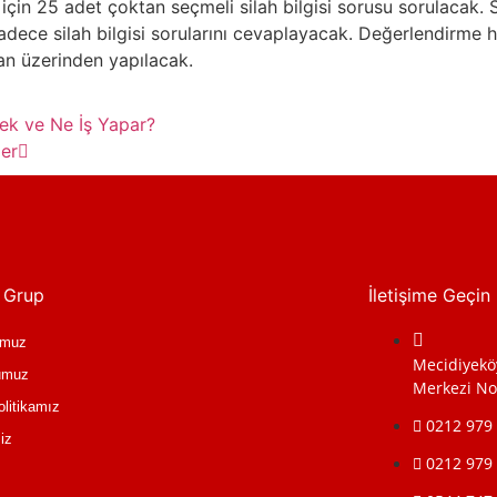
 için 25 adet çoktan seçmeli silah bilgisi sorusu sorulacak. S
sadece silah bilgisi sorularını cevaplayacak. Değerlendirme h
an üzerinden yapılacak.
ek ve Ne İş Yapar?
er
 Grup
İletişime Geçin
umuz
Mecidiyeköy
umuz
Merkezi No:
olitikamız
0212 979
miz
0212 979