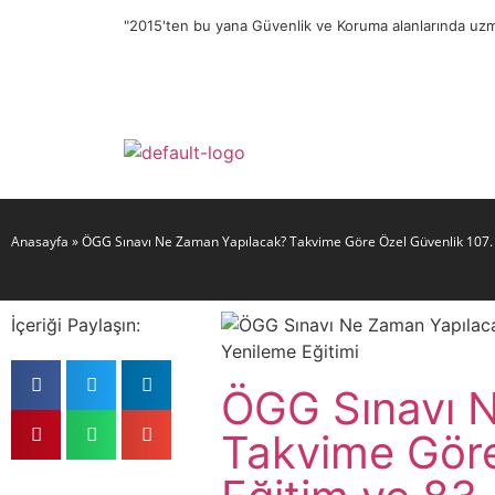
"2015'ten bu yana Güvenlik ve Koruma alanlarında uzm
Anasayfa
»
ÖGG Sınavı Ne Zaman Yapılacak? Takvime Göre Özel Güvenlik 107. 
İçeriği Paylaşın:
ÖGG Sınavı 
Takvime Göre