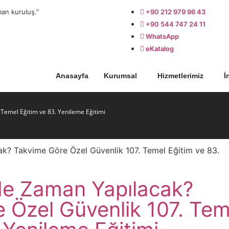
an kuruluş."
+90 212 979 96 43
+90 544 747 24 11
WhatsApp
eKatalog
Anasayfa
Kurumsal
Hizmetlerimiz
İ
Temel Eğitim ve 83. Yenileme Eğitimi
Ne Zaman Yapılacak?
 Özel Güvenlik 107. Tem